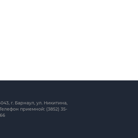
043, г. Барнаул, ул. Никитина,
Телефон приемной: (3852) 35-
-66