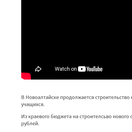
В Новоалтайске продолжается строительство
учащихся.
Из краевого бюджета на строителсьво нового
рублей.