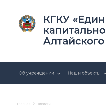
КГКУ «Един
капитально
Алтайского
Об учреждении
Наши объекты
Главная
Новости