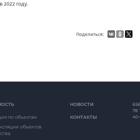
 2022 году.
Поделиться:
НОСТЬ
НОВОСТИ
656
78 
40
ия по объектам
КОНТАКТЫ
нсляции объектов
ства