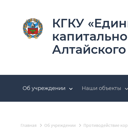
КГКУ «Един
капитально
Алтайского
Об учреждении
Наши объекты
Главная
Об учреждении
Противодействие ко