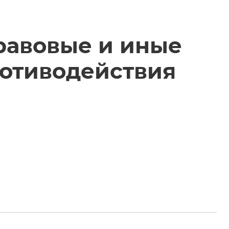
равовые и иные
ротиводействия